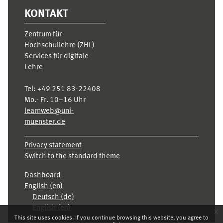
KONTAKT
Zentrum für
Hochschullehre (ZHL)
Services für digitale
Lehre
Tel:
+49 251 83-22408
Mo.- Fr. 10–16 Uhr
learnweb@uni-
muenster.de
Privacy statement
Switch to the standard theme
Dashboard
English ‎(en)‎
Deutsch ‎(de)‎
English ‎(en)‎
x
This site uses cookies. If you continue browsing this website, you agree to