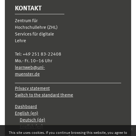
KONTAKT
Zentrum für
Hochschullehre (ZHL)
Services für digitale
Lehre
Tel:
+49 251 83-22408
Mo.- Fr. 10–16 Uhr
learnweb@uni-
muenster.de
Privacy statement
Switch to the standard theme
Dashboard
English ‎(en)‎
Deutsch ‎(de)‎
English ‎(en)‎
x
This site uses cookies. If you continue browsing this website, you agree to