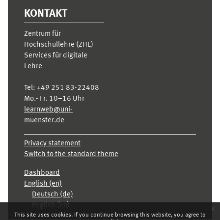
KONTAKT
Zentrum für
Hochschullehre (ZHL)
Services für digitale
Lehre
Tel:
+49 251 83-22408
Mo.- Fr. 10–16 Uhr
learnweb@uni-
muenster.de
Privacy statement
Switch to the standard theme
Dashboard
English ‎(en)‎
Deutsch ‎(de)‎
English ‎(en)‎
x
This site uses cookies. If you continue browsing this website, you agree to