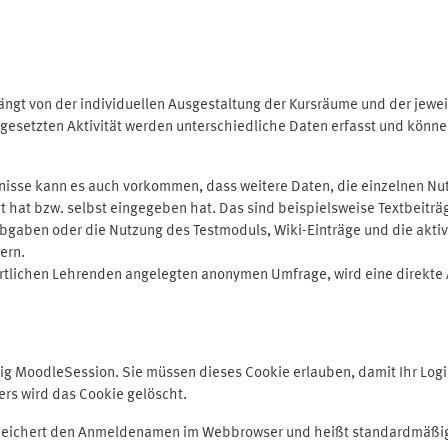
ngt von der individuellen Ausgestaltung der Kursräume und der jewei
gesetzten Aktivität werden unterschiedliche Daten erfasst und können 
isse kann es auch vorkommen, dass weitere Daten, die einzelnen Nut
ugt hat bzw. selbst eingegeben hat. Das sind beispielsweise Textbeitr
ben oder die Nutzung des Testmoduls, Wiki-Einträge und die aktive B
ern.
rtlichen Lehrenden angelegten anonymen Umfrage, wird eine direkte 
MoodleSession. Sie müssen dieses Cookie erlauben, damit Ihr Login b
s wird das Cookie gelöscht.
 speichert den Anmeldenamen im Webbrowser und heißt standardmäßig