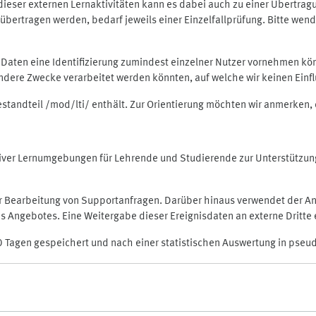
rt dieser externen Lernaktivitäten kann es dabei auch zu einer Übert
ertragen werden, bedarf jeweils einer Einzelfallprüfung. Bitte wende
n Daten eine Identifizierung zumindest einzelner Nutzer vornehmen 
 andere Zwecke verarbeitet werden könnten, auf welche wir keinen Einf
Bestandteil /mod/lti/ enthält. Zur Orientierung möchten wir anmerken,
raktiver Lernumgebungen für Lehrende und Studierende zur Unterstütz
der Bearbeitung von Supportanfragen. Darüber hinaus verwendet der An
 Angebotes. Eine Weitergabe dieser Ereignisdaten an externe Dritte e
0 Tagen gespeichert und nach einer statistischen Auswertung in pseu