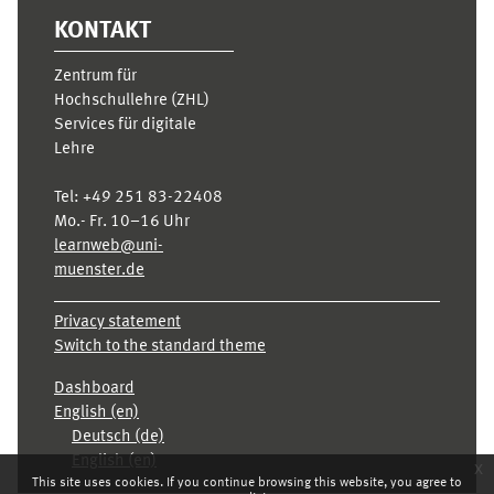
KONTAKT
Zentrum für
Hochschullehre (ZHL)
Services für digitale
Lehre
Tel:
+49 251 83-22408
Mo.- Fr. 10–16 Uhr
learnweb@uni-
muenster.de
Privacy statement
Switch to the standard theme
Dashboard
English ‎(en)‎
Deutsch ‎(de)‎
English ‎(en)‎
x
This site uses cookies. If you continue browsing this website, you agree to