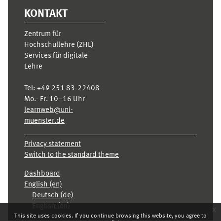
KONTAKT
Zentrum für
Hochschullehre (ZHL)
Services für digitale
Lehre
Tel:
+49 251 83-22408
Mo.- Fr. 10–16 Uhr
learnweb@uni-
muenster.de
Privacy statement
Switch to the standard theme
Dashboard
English ‎(en)‎
Deutsch ‎(de)‎
English ‎(en)‎
x
This site uses cookies. If you continue browsing this website, you agree to