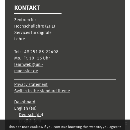
KONTAKT
Zentrum für
Hochschullehre (ZHL)
Services für digitale
Lehre
Tel:
+49 251 83-22408
Mo.- Fr. 10–16 Uhr
learnweb@uni-
muenster.de
Privacy statement
Switch to the standard theme
Dashboard
English ‎(en)‎
Deutsch ‎(de)‎
English ‎(en)‎
x
This site uses cookies. If you continue browsing this website, you agree to