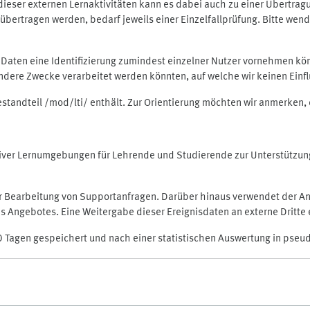
rt dieser externen Lernaktivitäten kann es dabei auch zu einer Übert
ertragen werden, bedarf jeweils einer Einzelfallprüfung. Bitte wende
n Daten eine Identifizierung zumindest einzelner Nutzer vornehmen 
 andere Zwecke verarbeitet werden könnten, auf welche wir keinen Einf
Bestandteil /mod/lti/ enthält. Zur Orientierung möchten wir anmerken,
raktiver Lernumgebungen für Lehrende und Studierende zur Unterstütz
der Bearbeitung von Supportanfragen. Darüber hinaus verwendet der An
 Angebotes. Eine Weitergabe dieser Ereignisdaten an externe Dritte e
0 Tagen gespeichert und nach einer statistischen Auswertung in pseu