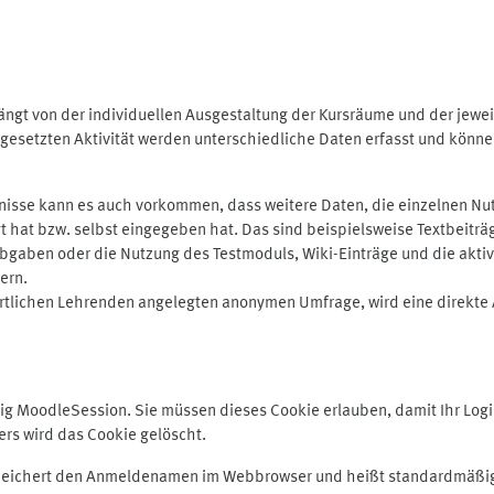
ngt von der individuellen Ausgestaltung der Kursräume und der jewei
gesetzten Aktivität werden unterschiedliche Daten erfasst und können 
isse kann es auch vorkommen, dass weitere Daten, die einzelnen Nut
ugt hat bzw. selbst eingegeben hat. Das sind beispielsweise Textbeitr
ben oder die Nutzung des Testmoduls, Wiki-Einträge und die aktive B
ern.
rtlichen Lehrenden angelegten anonymen Umfrage, wird eine direkte 
MoodleSession. Sie müssen dieses Cookie erlauben, damit Ihr Login b
s wird das Cookie gelöscht.
 speichert den Anmeldenamen im Webbrowser und heißt standardmäßig