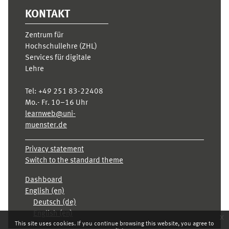
KONTAKT
Zentrum für
Hochschullehre (ZHL)
Services für digitale
Lehre
Tel:
+49 251 83-22408
Mo.- Fr. 10–16 Uhr
learnweb@uni-
muenster.de
Privacy statement
Switch to the standard theme
Dashboard
English ‎(en)‎
Deutsch ‎(de)‎
English ‎(en)‎
x
This site uses cookies. If you continue browsing this website, you agree to