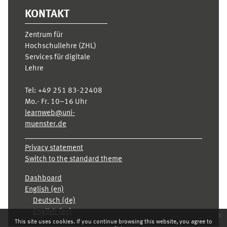
KONTAKT
Zentrum für
Hochschullehre (ZHL)
Services für digitale
Lehre
Tel:
+49 251 83-22408
Mo.- Fr. 10–16 Uhr
learnweb@uni-
muenster.de
Privacy statement
Switch to the standard theme
Dashboard
English ‎(en)‎
Deutsch ‎(de)‎
English ‎(en)‎
x
This site uses cookies. If you continue browsing this website, you agree to