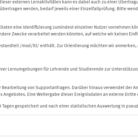
rt dieser externen Lernaktivitäten kann es dabei auch zu einer Übert
ertragen werden, bedarf jeweils einer Einzelfallprüfung. Bitte wende
n Daten eine Identifizierung zumindest einzelner Nutzer vornehmen 
 andere Zwecke verarbeitet werden könnten, auf welche wir keinen Einf
Bestandteil /mod/lti/ enthält. Zur Orientierung möchten wir anmerken,
raktiver Lernumgebungen für Lehrende und Studierende zur Unterstütz
der Bearbeitung von Supportanfragen. Darüber hinaus verwendet der An
 Angebotes. Eine Weitergabe dieser Ereignisdaten an externe Dritte e
0 Tagen gespeichert und nach einer statistischen Auswertung in pseu