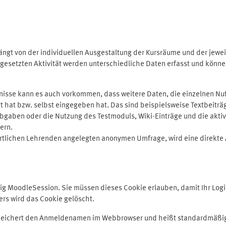
ngt von der individuellen Ausgestaltung der Kursräume und der jewei
gesetzten Aktivität werden unterschiedliche Daten erfasst und können 
isse kann es auch vorkommen, dass weitere Daten, die einzelnen Nut
ugt hat bzw. selbst eingegeben hat. Das sind beispielsweise Textbeitr
ben oder die Nutzung des Testmoduls, Wiki-Einträge und die aktive B
ern.
rtlichen Lehrenden angelegten anonymen Umfrage, wird eine direkte 
MoodleSession. Sie müssen dieses Cookie erlauben, damit Ihr Login b
s wird das Cookie gelöscht.
 speichert den Anmeldenamen im Webbrowser und heißt standardmäßig