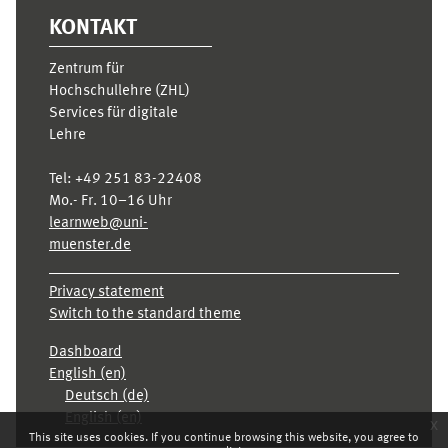
KONTAKT
Zentrum für
Hochschullehre (ZHL)
Services für digitale
Lehre
Tel:
+49 251 83-22408
Mo.- Fr. 10–16 Uhr
learnweb@uni-
muenster.de
Privacy statement
Switch to the standard theme
Dashboard
English ‎(en)‎
Deutsch ‎(de)‎
English ‎(en)‎
x
This site uses cookies. If you continue browsing this website, you agree to