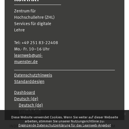
Zentrum für
Hochschullehre (ZHL)
Services für digitale
Lehre
Tel:
+49 251 83-22408
Mo.- Fr. 10–16 Uhr
learnweb@uni-
muenster.de
Datenschutzhinweis
Standarddesign
Dashboard
Deutsch ‎(de)‎
Deutsch ‎(de)‎
English ‎(en)‎
x
Diese Website verwendet Cookies. Wenn Sie weiter auf dieser Webseite
arbeiten, stimmen Sie unserer Nutzungsrichtlinie zu:
Ergänzende Datenschutzerklärung für das Learnweb-Angebot
INDEX
KARRIERE
DATENSCHUTZHINWEIS
IMPRESSUM