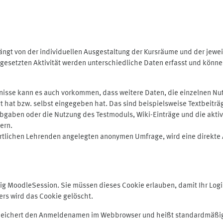
ngt von der individuellen Ausgestaltung der Kursräume und der jewei
gesetzten Aktivität werden unterschiedliche Daten erfasst und können 
isse kann es auch vorkommen, dass weitere Daten, die einzelnen Nut
ugt hat bzw. selbst eingegeben hat. Das sind beispielsweise Textbeitr
ben oder die Nutzung des Testmoduls, Wiki-Einträge und die aktive B
ern.
rtlichen Lehrenden angelegten anonymen Umfrage, wird eine direkte 
MoodleSession. Sie müssen dieses Cookie erlauben, damit Ihr Login b
s wird das Cookie gelöscht.
 speichert den Anmeldenamen im Webbrowser und heißt standardmäßig