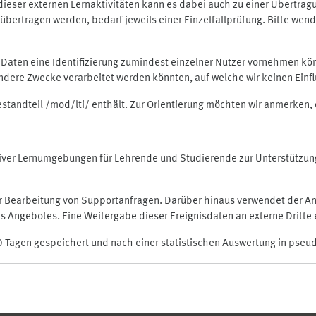
rt dieser externen Lernaktivitäten kann es dabei auch zu einer Übert
ertragen werden, bedarf jeweils einer Einzelfallprüfung. Bitte wende
n Daten eine Identifizierung zumindest einzelner Nutzer vornehmen 
 andere Zwecke verarbeitet werden könnten, auf welche wir keinen Einf
Bestandteil /mod/lti/ enthält. Zur Orientierung möchten wir anmerken,
raktiver Lernumgebungen für Lehrende und Studierende zur Unterstütz
der Bearbeitung von Supportanfragen. Darüber hinaus verwendet der An
 Angebotes. Eine Weitergabe dieser Ereignisdaten an externe Dritte e
0 Tagen gespeichert und nach einer statistischen Auswertung in pseu