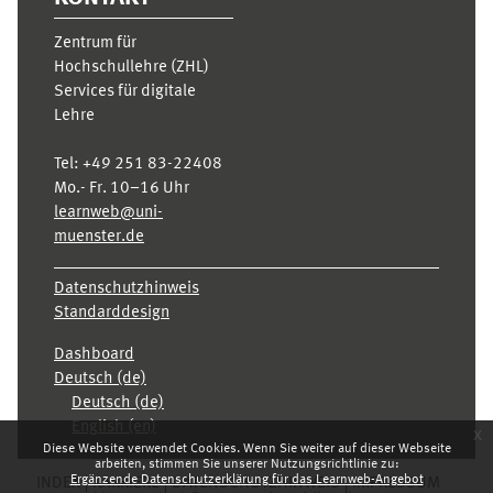
Zentrum für
Hochschullehre (ZHL)
Services für digitale
Lehre
Tel:
+49 251 83-22408
Mo.- Fr. 10–16 Uhr
learnweb@uni-
muenster.de
Datenschutzhinweis
Standarddesign
Dashboard
Deutsch ‎(de)‎
Deutsch ‎(de)‎
English ‎(en)‎
x
Diese Website verwendet Cookies. Wenn Sie weiter auf dieser Webseite
arbeiten, stimmen Sie unserer Nutzungsrichtlinie zu:
Ergänzende Datenschutzerklärung für das Learnweb-Angebot
INDEX
KARRIERE
DATENSCHUTZHINWEIS
IMPRESSUM