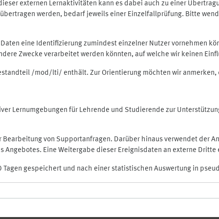
rt dieser externen Lernaktivitäten kann es dabei auch zu einer Übert
ertragen werden, bedarf jeweils einer Einzelfallprüfung. Bitte wende
n Daten eine Identifizierung zumindest einzelner Nutzer vornehmen 
 andere Zwecke verarbeitet werden könnten, auf welche wir keinen Einf
Bestandteil /mod/lti/ enthält. Zur Orientierung möchten wir anmerken,
raktiver Lernumgebungen für Lehrende und Studierende zur Unterstütz
der Bearbeitung von Supportanfragen. Darüber hinaus verwendet der An
 Angebotes. Eine Weitergabe dieser Ereignisdaten an externe Dritte e
0 Tagen gespeichert und nach einer statistischen Auswertung in pseu