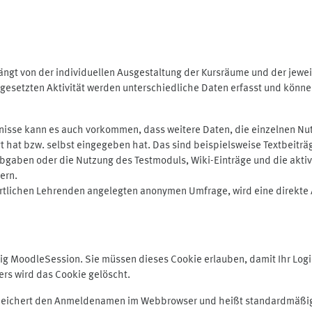
ngt von der individuellen Ausgestaltung der Kursräume und der jewei
gesetzten Aktivität werden unterschiedliche Daten erfasst und können 
isse kann es auch vorkommen, dass weitere Daten, die einzelnen Nut
ugt hat bzw. selbst eingegeben hat. Das sind beispielsweise Textbeitr
ben oder die Nutzung des Testmoduls, Wiki-Einträge und die aktive B
ern.
rtlichen Lehrenden angelegten anonymen Umfrage, wird eine direkte 
MoodleSession. Sie müssen dieses Cookie erlauben, damit Ihr Login b
s wird das Cookie gelöscht.
 speichert den Anmeldenamen im Webbrowser und heißt standardmäßig