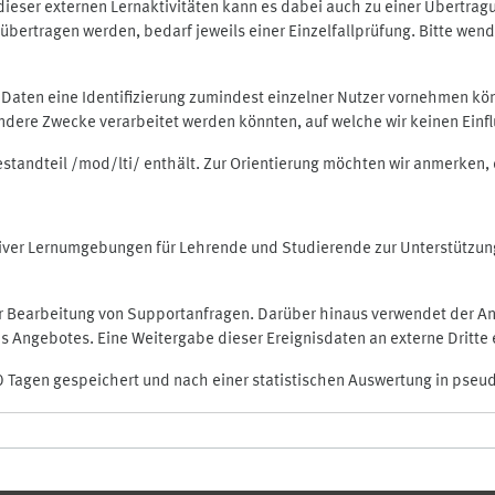
rt dieser externen Lernaktivitäten kann es dabei auch zu einer Übert
ertragen werden, bedarf jeweils einer Einzelfallprüfung. Bitte wende
n Daten eine Identifizierung zumindest einzelner Nutzer vornehmen 
 andere Zwecke verarbeitet werden könnten, auf welche wir keinen Einf
Bestandteil /mod/lti/ enthält. Zur Orientierung möchten wir anmerken,
raktiver Lernumgebungen für Lehrende und Studierende zur Unterstütz
der Bearbeitung von Supportanfragen. Darüber hinaus verwendet der An
 Angebotes. Eine Weitergabe dieser Ereignisdaten an externe Dritte e
0 Tagen gespeichert und nach einer statistischen Auswertung in pseu