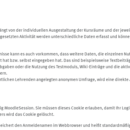
ngt von der individuellen Ausgestaltung der Kursräume und der jewei
gesetzten Aktivität werden unterschiedliche Daten erfasst und können 
isse kann es auch vorkommen, dass weitere Daten, die einzelnen Nut
ugt hat bzw. selbst eingegeben hat. Das sind beispielsweise Textbeitr
ben oder die Nutzung des Testmoduls, Wiki-Einträge und die aktive B
ern.
rtlichen Lehrenden angelegten anonymen Umfrage, wird eine direkte 
MoodleSession. Sie müssen dieses Cookie erlauben, damit Ihr Login b
s wird das Cookie gelöscht.
 speichert den Anmeldenamen im Webbrowser und heißt standardmäßig