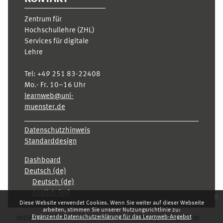
Zentrum für
Hochschullehre (ZHL)
Services für digitale
Lehre
Tel:
+49 251 83-22408
Mo.- Fr. 10–16 Uhr
learnweb@uni-
muenster.de
Datenschutzhinweis
Standarddesign
Dashboard
Deutsch ‎(de)‎
Deutsch ‎(de)‎
English ‎(en)‎
x
Diese Website verwendet Cookies. Wenn Sie weiter auf dieser Webseite
arbeiten, stimmen Sie unserer Nutzungsrichtlinie zu:
Ergänzende Datenschutzerklärung für das Learnweb-Angebot
INDEX
KARRIERE
DATENSCHUTZHINWEIS
IMPRESSUM