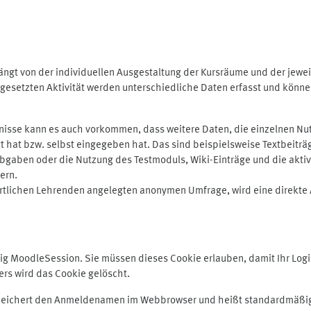
ngt von der individuellen Ausgestaltung der Kursräume und der jewei
gesetzten Aktivität werden unterschiedliche Daten erfasst und können 
isse kann es auch vorkommen, dass weitere Daten, die einzelnen Nut
ugt hat bzw. selbst eingegeben hat. Das sind beispielsweise Textbeitr
ben oder die Nutzung des Testmoduls, Wiki-Einträge und die aktive B
ern.
rtlichen Lehrenden angelegten anonymen Umfrage, wird eine direkte 
MoodleSession. Sie müssen dieses Cookie erlauben, damit Ihr Login b
s wird das Cookie gelöscht.
 speichert den Anmeldenamen im Webbrowser und heißt standardmäßig