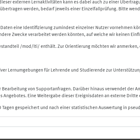
rt dieser externen Lernaktivitäten kann es dabei auch zu einer Übert
ertragen werden, bedarf jeweils einer Einzelfallprüfung. Bitte wende
n Daten eine Identifizierung zumindest einzelner Nutzer vornehmen 
 andere Zwecke verarbeitet werden könnten, auf welche wir keinen Einf
Bestandteil /mod/lti/ enthält. Zur Orientierung möchten wir anmerken,
raktiver Lernumgebungen für Lehrende und Studierende zur Unterstütz
der Bearbeitung von Supportanfragen. Darüber hinaus verwendet der An
 Angebotes. Eine Weitergabe dieser Ereignisdaten an externe Dritte e
0 Tagen gespeichert und nach einer statistischen Auswertung in pseu