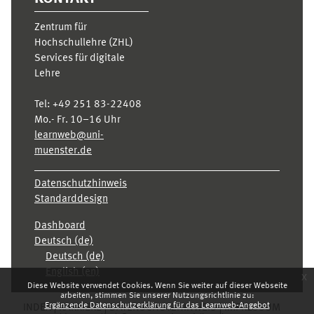
Zentrum für
Hochschullehre (ZHL)
Services für digitale
Lehre
Tel:
+49 251 83-22408
Mo.- Fr. 10–16 Uhr
learnweb@uni-
muenster.de
Datenschutzhinweis
Standarddesign
Dashboard
Deutsch ‎(de)‎
Deutsch ‎(de)‎
English ‎(en)‎
x
Diese Website verwendet Cookies. Wenn Sie weiter auf dieser Webseite
arbeiten, stimmen Sie unserer Nutzungsrichtlinie zu:
Ergänzende Datenschutzerklärung für das Learnweb-Angebot
INDEX
KARRIERE
DATENSCHUTZHINWEIS
IMPRESSUM