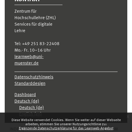
Zentrum für
Hochschullehre (ZHL)
Services für digitale
Lehre
Tel:
+49 251 83-22408
Mo.- Fr. 10–16 Uhr
learnweb@uni-
muenster.de
Datenschutzhinweis
Standarddesign
Dashboard
Deutsch ‎(de)‎
Deutsch ‎(de)‎
English ‎(en)‎
x
Diese Website verwendet Cookies. Wenn Sie weiter auf dieser Webseite
arbeiten, stimmen Sie unserer Nutzungsrichtlinie zu:
Ergänzende Datenschutzerklärung für das Learnweb-Angebot
INDEX
KARRIERE
DATENSCHUTZHINWEIS
IMPRESSUM