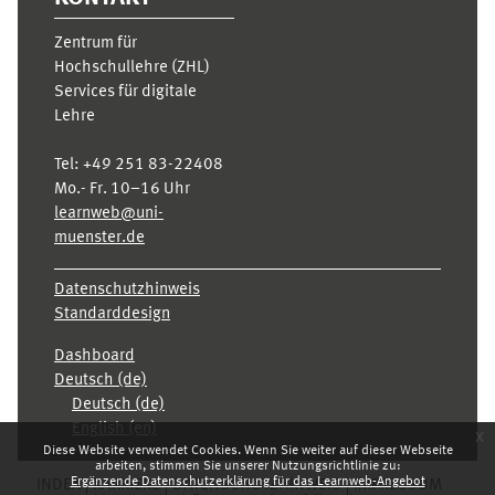
Zentrum für
Hochschullehre (ZHL)
Services für digitale
Lehre
Tel:
+49 251 83-22408
Mo.- Fr. 10–16 Uhr
learnweb@uni-
muenster.de
Datenschutzhinweis
Standarddesign
Dashboard
Deutsch ‎(de)‎
Deutsch ‎(de)‎
English ‎(en)‎
x
Diese Website verwendet Cookies. Wenn Sie weiter auf dieser Webseite
arbeiten, stimmen Sie unserer Nutzungsrichtlinie zu:
Ergänzende Datenschutzerklärung für das Learnweb-Angebot
INDEX
KARRIERE
DATENSCHUTZHINWEIS
IMPRESSUM