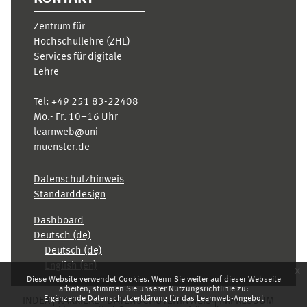
Zentrum für
Hochschullehre (ZHL)
Services für digitale
Lehre
Tel:
+49 251 83-22408
Mo.- Fr. 10–16 Uhr
learnweb@uni-
muenster.de
Datenschutzhinweis
Standarddesign
Dashboard
Deutsch ‎(de)‎
Deutsch ‎(de)‎
English ‎(en)‎
x
Diese Website verwendet Cookies. Wenn Sie weiter auf dieser Webseite
arbeiten, stimmen Sie unserer Nutzungsrichtlinie zu:
Ergänzende Datenschutzerklärung für das Learnweb-Angebot
INDEX
KARRIERE
DATENSCHUTZHINWEIS
IMPRESSUM