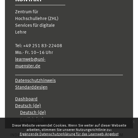
Zentrum für
Hochschullehre (ZHL)
Services für digitale
Lehre
Tel:
+49 251 83-22408
Mo.- Fr. 10–16 Uhr
learnweb@uni-
muenster.de
Datenschutzhinweis
Standarddesign
Dashboard
Deutsch ‎(de)‎
Deutsch ‎(de)‎
English ‎(en)‎
x
Diese Website verwendet Cookies. Wenn Sie weiter auf dieser Webseite
arbeiten, stimmen Sie unserer Nutzungsrichtlinie zu:
Ergänzende Datenschutzerklärung für das Learnweb-Angebot
INDEX
KARRIERE
DATENSCHUTZHINWEIS
IMPRESSUM