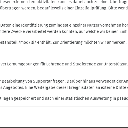
rt dieser externen Lernaktivitäten kann es dabei auch zu einer Übert
ertragen werden, bedarf jeweils einer Einzelfallprüfung. Bitte wende
n Daten eine Identifizierung zumindest einzelner Nutzer vornehmen 
 andere Zwecke verarbeitet werden könnten, auf welche wir keinen Einf
Bestandteil /mod/lti/ enthält. Zur Orientierung möchten wir anmerken,
raktiver Lernumgebungen für Lehrende und Studierende zur Unterstütz
der Bearbeitung von Supportanfragen. Darüber hinaus verwendet der An
 Angebotes. Eine Weitergabe dieser Ereignisdaten an externe Dritte e
0 Tagen gespeichert und nach einer statistischen Auswertung in pseu