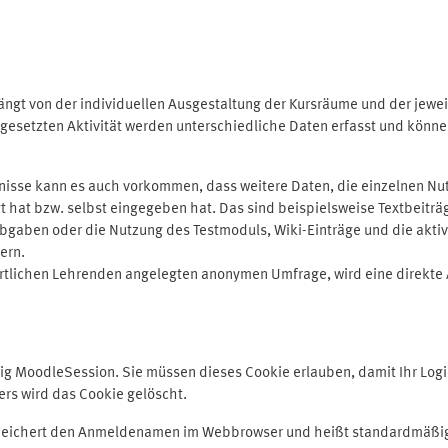
ngt von der individuellen Ausgestaltung der Kursräume und der jewei
gesetzten Aktivität werden unterschiedliche Daten erfasst und können 
isse kann es auch vorkommen, dass weitere Daten, die einzelnen Nut
ugt hat bzw. selbst eingegeben hat. Das sind beispielsweise Textbeitr
ben oder die Nutzung des Testmoduls, Wiki-Einträge und die aktive B
ern.
rtlichen Lehrenden angelegten anonymen Umfrage, wird eine direkte 
MoodleSession. Sie müssen dieses Cookie erlauben, damit Ihr Login b
s wird das Cookie gelöscht.
 speichert den Anmeldenamen im Webbrowser und heißt standardmäßig