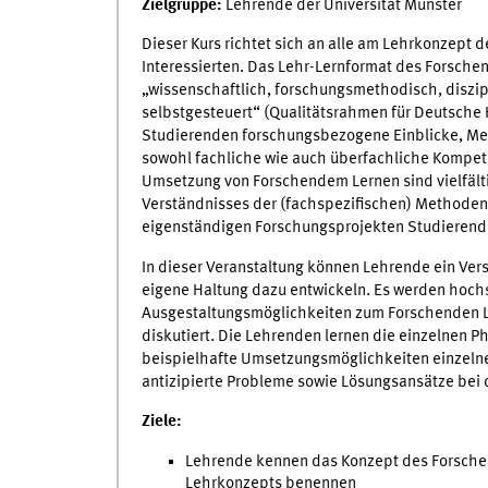
Zielgruppe:
Lehrende der Universität Münster
Dieser Kurs richtet sich an alle am Lehrkonzept
Interessierten. Das Lehr-Lernformat des Forschen
„wissenschaftlich, forschungsmethodisch, diszi
selbstgesteuert“ (Qualitätsrahmen für Deutsche 
Studierenden forschungsbezogene Einblicke, Met
sowohl fachliche wie auch überfachliche Kompet
Umsetzung von Forschendem Lernen sind vielfältig
Verständnisses der (fachspezifischen) Methoden
eigenständigen Forschungsprojekten Studierend
In dieser Veranstaltung können Lehrende ein Ve
eigene Haltung dazu entwickeln. Es werden hoc
Ausgestaltungsmöglichkeiten zum Forschenden Le
diskutiert. Die Lehrenden lernen die einzelnen 
beispielhafte Umsetzungsmöglichkeiten einzel
antizipierte Probleme sowie Lösungsansätze bei
Ziele:
Lehrende kennen das Konzept des Forschen
Lehrkonzepts benennen