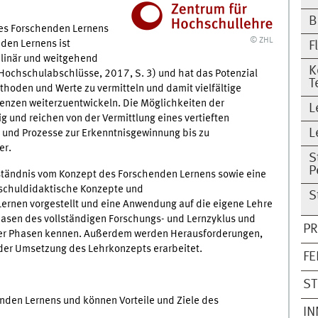
B
 des Forschenden Lernens
© ZHL
den Lernens ist
F
plinär und weitgehend
K
Hochschulabschlüsse, 2017, S. 3) und hat das Potenzial
T
hoden und Werte zu vermitteln und damit vielfältige
enzen weiterzuentwickeln. Die Möglichkeiten der
L
 und reichen von der Vermittlung eines vertieften
L
 und Prozesse zur Erkenntnisgewinnung bis zu
er.
S
P
rständnis vom Konzept des Forschenden Lernens sowie eine
hschuldidaktische Konzepte und
S
rnen vorgestellt und eine Anwendung auf die eigene Lehre
Phasen des vollständigen Forschungs- und Lernzyklus und
PR
ner Phasen kennen. Außerdem werden Herausforderungen,
 der Umsetzung des Lehrkonzepts erarbeitet.
FE
ST
den Lernens und können Vorteile und Ziele des
IN