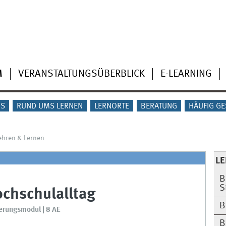
M
VERANSTALTUNGSÜBERBLICK
E-LEARNING
IS
RUND UMS LERNEN
LERNORTE
BERATUNG
HÄUFIG GE
ehren & Lernen
LE
B
S
ochschulalltag
B
erungsmodul | 8 AE
B