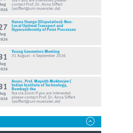
tba If you are interested please
Aug
contact Prof. Dr. Anna Siffert
(asiffert@uni-muenster.de)
2026
Hanna Stange (Disputation): Non-
27
Local Optimal Transport and
Hyperuniformity of Point Processes
Aug
2026
Young Geometers Meeting
31
31 August - 4 September 2026
Aug
2026
Assoc. Prof. Mayukh Mukherjee (
31
Indian Institute of Technology,
Bombay): tba
tba via Zoom If you are interested
Aug
please contact Prof. Dr. Anna Siffert
2026
(asiffert@uni-muenster.de)