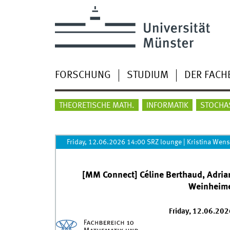
FORSCHUNG
STUDIUM
DER FACH
THEORETISCHE MATH.
INFORMATIK
STOCHA
Friday, 12.06.2026 14:00 SRZ lounge
|
Kristina Wens
[MM Connect] Céline Berthaud, Adrian 
Weinheime
Friday, 12.06.20