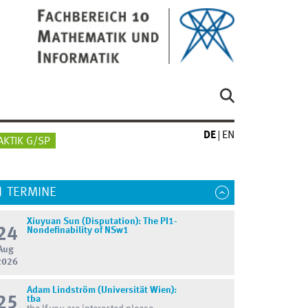
DE
EN
AKTIK G/SP
TERMINE
Xiuyuan Sun (Disputation): The PI1-
24
Nondefinability of NSw1
Aug
2026
Adam Lindström (Universität Wien):
25
tba