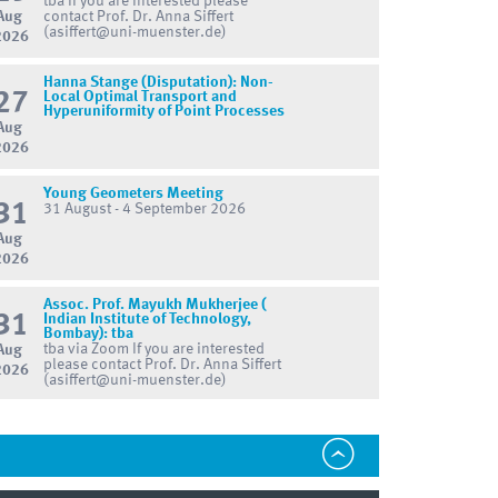
tba If you are interested please
Aug
contact Prof. Dr. Anna Siffert
(asiffert@uni-muenster.de)
2026
Hanna Stange (Disputation): Non-
27
Local Optimal Transport and
Hyperuniformity of Point Processes
Aug
2026
Young Geometers Meeting
31
31 August - 4 September 2026
Aug
2026
Assoc. Prof. Mayukh Mukherjee (
31
Indian Institute of Technology,
Bombay): tba
tba via Zoom If you are interested
Aug
please contact Prof. Dr. Anna Siffert
2026
(asiffert@uni-muenster.de)