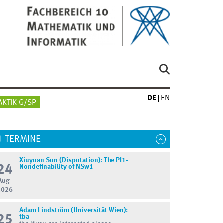
DE
EN
AKTIK G/SP
TERMINE
Xiuyuan Sun (Disputation): The PI1-
24
Nondefinability of NSw1
Aug
2026
Adam Lindström (Universität Wien):
25
tba