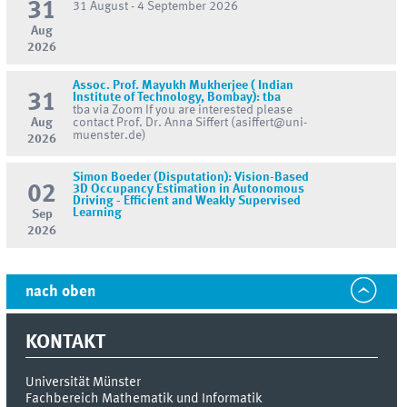
31
31 August - 4 September 2026
Aug
2026
Assoc. Prof. Mayukh Mukherjee ( Indian
31
Institute of Technology, Bombay): tba
tba via Zoom If you are interested please
Aug
contact Prof. Dr. Anna Siffert (asiffert@uni-
muenster.de)
2026
Simon Boeder (Disputation): Vision-Based
02
3D Occupancy Estimation in Autonomous
Driving - Efficient and Weakly Supervised
Learning
Sep
2026
nach oben
KONTAKT
Universität Münster
Fachbereich Mathematik und Informatik