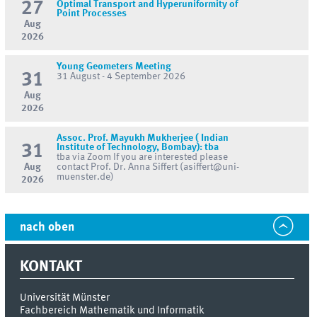
27
Optimal Transport and Hyperuniformity of
Point Processes
Aug
2026
Young Geometers Meeting
31
31 August - 4 September 2026
Aug
2026
Assoc. Prof. Mayukh Mukherjee ( Indian
31
Institute of Technology, Bombay): tba
tba via Zoom If you are interested please
Aug
contact Prof. Dr. Anna Siffert (asiffert@uni-
muenster.de)
2026
nach oben
KONTAKT
Universität Münster
Fachbereich Mathematik und Informatik