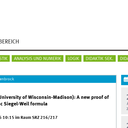
BEREICH
STIK
ANALYSIS UND NUMERIK
LOGIK
DIDAKTIK SEK.
DID
renbrock
University of Wisconsin-Madison): A new proof of
ic Siegel-Weil formula
5 10:15 im Raum SRZ 216/217