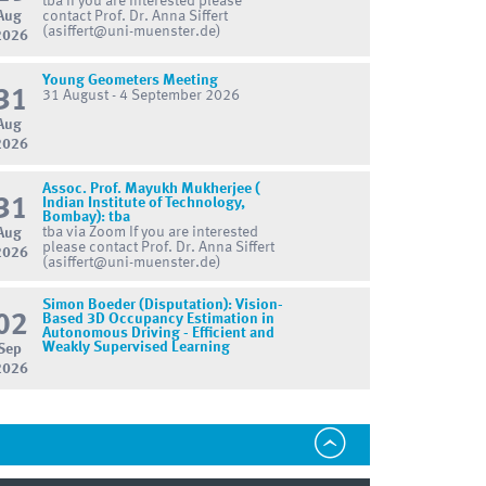
tba If you are interested please
Aug
contact Prof. Dr. Anna Siffert
(asiffert@uni-muenster.de)
2026
Young Geometers Meeting
31
31 August - 4 September 2026
Aug
2026
Assoc. Prof. Mayukh Mukherjee (
31
Indian Institute of Technology,
Bombay): tba
tba via Zoom If you are interested
Aug
please contact Prof. Dr. Anna Siffert
2026
(asiffert@uni-muenster.de)
Simon Boeder (Disputation): Vision-
02
Based 3D Occupancy Estimation in
Autonomous Driving - Efficient and
Weakly Supervised Learning
Sep
2026