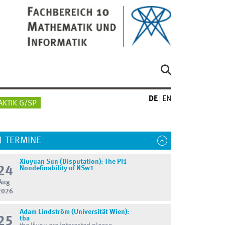
DE
EN
AKTIK G/SP
TERMINE
Xiuyuan Sun (Disputation): The PI1-
24
Nondefinability of NSw1
Aug
2026
Adam Lindström (Universität Wien):
25
tba