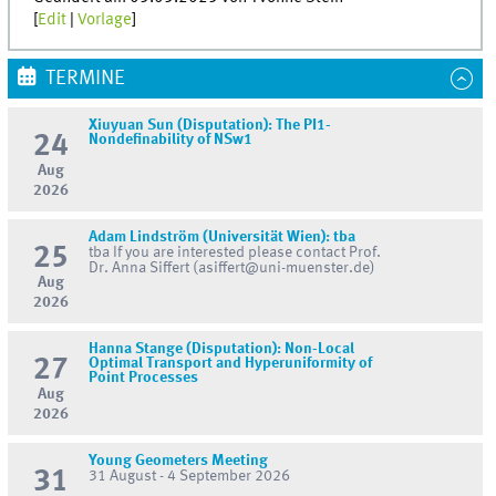
[
Edit
|
Vorlage
]
TERMINE
Xiuyuan Sun (Disputation): The PI1-
24
Nondefinability of NSw1
Aug
2026
Adam Lindström (Universität Wien): tba
25
tba If you are interested please contact Prof.
Dr. Anna Siffert (asiffert@uni-muenster.de)
Aug
2026
Hanna Stange (Disputation): Non-Local
27
Optimal Transport and Hyperuniformity of
Point Processes
Aug
2026
Young Geometers Meeting
31
31 August - 4 September 2026