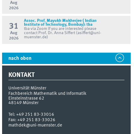
Aug
2026
Assoc. Prof. Mayukh Mukherjee ( Indian
31
Institute of Technology, Bombay): tba
tba via Zoom If you are interested please
Aug
contact Prof. Dr. Anna Siffert (asiffert@uni-
muenster.de)
2026
nach oben
KONTAKT
Universität Münster
Fachbereich Mathematik und Informatik
Einsteinstrasse 62
48149
Münster
Tel:
+49 251 83-33016
Fax:
+49 251 83-33026
mathdek@uni-muenster.de