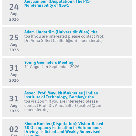
Xiuyuan Sun (Disputation): The PI1-
24
Nondefinability of NSw1
Aug
2026
Adam Lindström (Universität Wien): tba
25
tba If you are interested please contact Prof.
Dr. Anna Siffert (asiffert@uni-muenster.de)
Aug
2026
Young Geometers Meeting
31
31 August - 4 September 2026
Aug
2026
Assoc. Prof. Mayukh Mukherjee ( Indian
31
Institute of Technology, Bombay): tba
tba via Zoom If you are interested please
Aug
contact Prof. Dr. Anna Siffert (asiffert@uni-
muenster.de)
2026
Simon Boeder (Disputation): Vision-Based
02
3D Occupancy Estimation in Autonomous
Driving - Efficient and Weakly Supervised
Learning