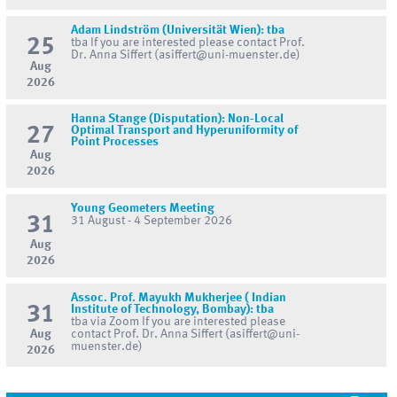
Adam Lindström (Universität Wien): tba
25
tba If you are interested please contact Prof.
Dr. Anna Siffert (asiffert@uni-muenster.de)
Aug
2026
Hanna Stange (Disputation): Non-Local
27
Optimal Transport and Hyperuniformity of
Point Processes
Aug
2026
Young Geometers Meeting
31
31 August - 4 September 2026
Aug
2026
Assoc. Prof. Mayukh Mukherjee ( Indian
31
Institute of Technology, Bombay): tba
tba via Zoom If you are interested please
Aug
contact Prof. Dr. Anna Siffert (asiffert@uni-
muenster.de)
2026