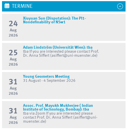
TERMINE
Xiuyuan Sun (Disputation): The PI1-
24
Nondefinability of NSw1
Aug
2026
Adam Lindström (Universität Wien): tba
25
tba If you are interested please contact Prof.
Dr. Anna Siffert (asiffert@uni-muenster.de)
Aug
2026
Young Geometers Meeting
31
31 August - 4 September 2026
Aug
2026
Assoc. Prof. Mayukh Mukherjee ( Indian
31
Institute of Technology, Bombay): tba
tba via Zoom If you are interested please
Aug
contact Prof. Dr. Anna Siffert (asiffert@uni-
muenster.de)
2026