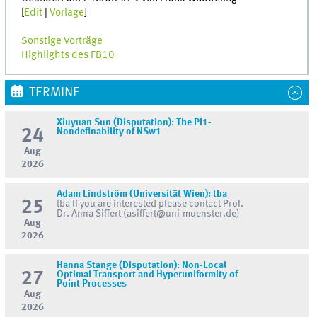
[
Edit
|
Vorlage
]
Sonstige Vorträge
Highlights des FB10
TERMINE
Xiuyuan Sun (Disputation): The PI1-
24
Nondefinability of NSw1
Aug
2026
Adam Lindström (Universität Wien): tba
25
tba If you are interested please contact Prof.
Dr. Anna Siffert (asiffert@uni-muenster.de)
Aug
2026
Hanna Stange (Disputation): Non-Local
27
Optimal Transport and Hyperuniformity of
Point Processes
Aug
2026