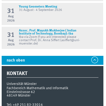
Young Geometers Meeting
31
31 August - 4 September 2026
Aug
2026
Assoc. Prof. Mayukh Mukherjee ( Indian
31
Institute of Technology, Bombay): tba
tba via Zoom If you are interested please
Aug
contact Prof. Dr. Anna Siffert (asiffert@uni-
muenster.de)
2026
nach oben
KONTAKT
Universität Münster
Fachbereich Mathematik und Informatik
Einsteinstrasse 62
48149
Münster
Tel:
+49 251 83-33016